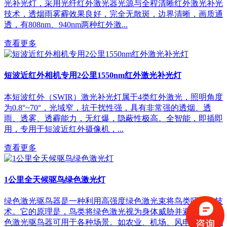
光补光灯，采用光纤红外激光器光源与全程清晰红外激光补光
技术，透烟雨雾霾效果良好，完全无散斑，边界清晰，画质通
透，有808nm、940nm两种红外激...
查看更多
短波近红外相机专用2公里1550nm红外激光补光灯
本短波红外（SWIR）激光补光灯属于4类红外激光，照明角度
为0.8°~70°，光域窄，抗干扰性强，具有非常强的透烟、透
雨、透雾、透霾能力，无红爆，隐蔽性极高。全智能，即插即
用，专用于短波近红外摄像机，...
查看更多
1公里全天候驱鸟绿色激光灯
绿色激光驱鸟器是一种利用高强度绿色激光束将鸟类吓跑的技
术。它的原理是，鸟类将绿色激光视为身体威胁并避开它。绿
色激光驱鸟器可用于各种场景。如农业、机场、风电设备、电