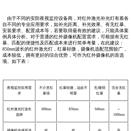
由于不同的安防夜视监控设备商，对红外激光补光灯有着各
自不同的专业应用要求，如补光距离、补光效果、有无红暴、
安装要求、配置成本等，若要取得最有效的建议，只能具体案
例具体分析。对于普通的红外摄像机配置需求，可根据有无红
暴、匹配的便捷性及匹配成本来进行简单考量，在此建议：
850nm波长的红外激光灯，红暴轻微，摄像机选配范围较广，
成本较低，拥有更好的综合优势，可作为红外摄像机的首选
项。如下表：
夜视监控应用需
不介意红
红暴轻微，远处不
无
/
微弱
完全无红
求
暴强
明显
红暴
暴
红外激光灯波长
808nm
850nm
940nm
＞
选择
1000nm
摄像机传感器选
低
低
中
高