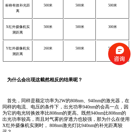
标称有效补光距
500
米
500
米
500
米
离
X
红外摄像机实
500
米
500
米
300
米
测距离
Y
红外摄像机实
260
米
500
米
500
米
测距离
为什么会出现这截然相反的结果呢？
首先，同样是额定功率为2W的808nm、940nm的激光器，在
同样的电流、电压的条件下，出光功率940nm的会高一点，因
为它的电光转换效率比808nm的更高。既然940nm比808nm的
出光功率较高，而且对气雾的穿透力也较强，那为什么在使用
X红外摄像机实测时， 808nm激光灯比940nm的补光距离较
远？