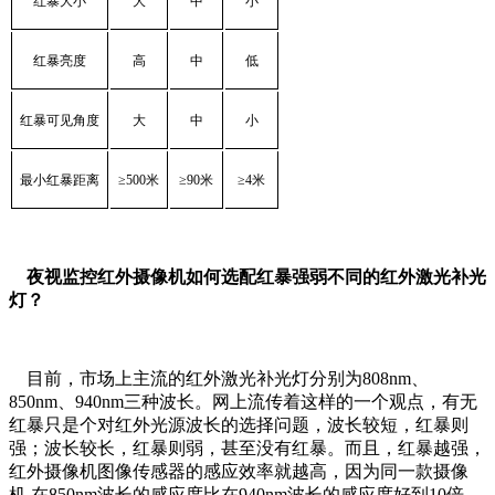
红暴大小
大
中
小
红暴亮度
高
中
低
红暴可见角度
大
中
小
最小红暴距离
≥
500
米
≥
90
米
≥
4
米
夜视监控红外摄像机如何选配红暴强弱不同的红外激光补光
灯？
目前，市场上主流的红外激光补光灯分别为808nm、
850nm、940nm三种波长。网上流传着这样的一个观点，有无
红暴只是个对红外光源波长的选择问题，波长较短，红暴则
强；波长较长，红暴则弱，甚至没有红暴。而且，红暴越强，
红外摄像机图像传感器的感应效率就越高，因为同一款摄像
机,在850nm波长的感应度比在940nm波长的感应度好到10倍。