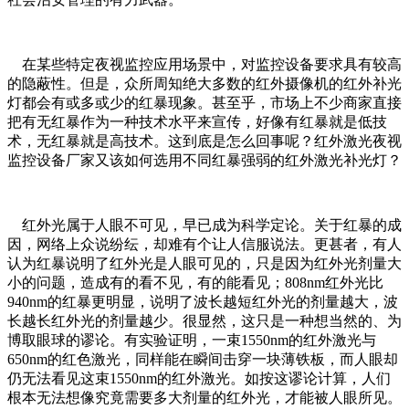
在某些特定夜视监控应用场景中，对监控设备要求具有较高
的隐蔽性。但是，众所周知绝大多数的红外摄像机的红外补光
灯都会有或多或少的红暴现象。甚至乎，市场上不少商家直接
把有无红暴作为一种技术水平来宣传，好像有红暴就是低技
术，无红暴就是高技术。这到底是怎么回事呢？红外激光夜视
监控设备厂家又该如何选用不同红暴强弱的红外激光补光灯？
红外光属于人眼不可见，早已成为科学定论。关于红暴的成
因，网络上众说纷纭，却难有个让人信服说法。更甚者，有人
认为红暴说明了红外光是人眼可见的，只是因为红外光剂量大
小的问题，造成有的看不见，有的能看见；808nm红外光比
940nm的红暴更明显，说明了波长越短红外光的剂量越大，波
长越长红外光的剂量越少。很显然，这只是一种想当然的、为
博取眼球的谬论。有实验证明，一束1550nm的红外激光与
650nm的红色激光，同样能在瞬间击穿一块薄铁板，而人眼却
仍无法看见这束1550nm的红外激光。如按这谬论计算，人们
根本无法想像究竟需要多大剂量的红外光，才能被人眼所见。