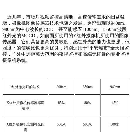
近几年，市场对视频监控高清晰、高速传输需求的日益猛
增，摄像机图像传感器技术也随之发展，逐渐出现以940nm、
980nm为中心波长的CCD，甚至能感应1100nm、1550nm波段
红外光的MCCD，如前面所使用的Y红外摄像机所使用的图像
传感器，它们具备更高的灵敏度，感红外光的能力也更强，低
照度下的信噪比也更为优良，特别适用于“平安城市”全天候监
控，户外中远距离大范围的夜视监控和高端无红暴的专业监控
摄像机系统。
红外激光灯的波长
808nm
850nm
940nm
X
红外摄像机传感器感应
85%
80%
45%
效率
X
红外摄像机实测补光距
500
米
500
米
300
米
离