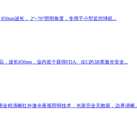
0nm波长， 2°~70°照明角度，专用于小型监控球机...
长850nm，业内首个获得FDA、IEC的3B类激光安全...
采用全程清晰红外激光夜视照明技术，光斑完全无散斑，边界清晰..