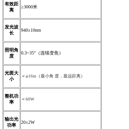
有效距
≥3000米
离
发光波
940±10nm
长
照明角
0.3~35°（连续变焦）
度
光斑大
＜
φ16m（最小角 度，最远距离）
小
整机功
＜
60W
率
输出光
20±2W
功率