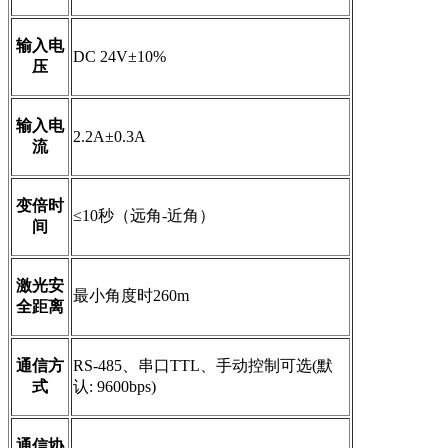
输入电
DC 24V±10%
压
输入电
2.2A±0.3A
流
变倍时
≤10秒（远角-近角）
间
激光安
最小角度时260m
全距离
通信方
RS-485、串口TTL、手动控制可选(默
式
认: 9600bps)
通信协