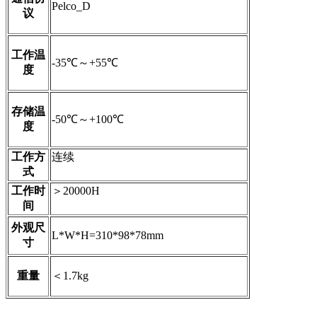
Pelco_D
议
工作温
-35℃～+55℃
度
存储温
-50℃～+100℃
度
工作方
连续
式
工作时
＞20000H
间
外观尺
L*W*H=310*98*78mm
寸
重量
＜1.7kg